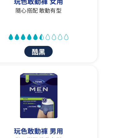
玩色敢動褲 女用
隨心搭配 敢動有型
酷黑
玩色敢動褲 男用