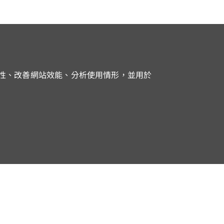
站安全性、改善網站效能、分析使用情形，並用於