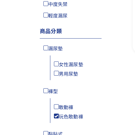
中度失禁
輕度漏尿
商品分類
漏尿墊
女性漏尿墊
男用尿墊
褲型
敢動褲
玩色敢動褲
黏貼式