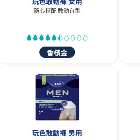
玩色敢動褲 女用
隨心搭配 敢動有型
香檳金
玩色敢動褲 男用